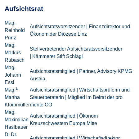
Aufsichtsrat
Mag.
Aufsichtsratsvorsitzender | Finanzdirektor und
Reinhold
Ökonom der Diözese Linz
Prinz
Mag.
Stellvertretender Aufsichtsratsvorsitzender
Markus
| Kämmerer Stift Schlägl
Rubasch
Mag.
Aufsichtsratsmitglied | Partner, Advisory KPMG
Johann
Austria
Essl
a
Mag.
Aufsichtsratsmitglied | Wirtschaftsprüferin und
Martha
Steuerberaterin | Mitglied im Beirat der pro
Kloibmüller
mente OÖ
Mag.
Aufsichtsratsmitglied | Ökonom
Maximilian
Kreuzschwestern Europa Mitte
Haslbauer
DI Dr.
Aufsichtsratsmitglied | Wirtschaftsdirektor